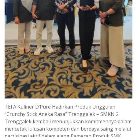
TEFA Kuliner D’Pure Hadirkan Produk Unggulan
“Crunchy Stick Aneka Rasa” Trenggalek – SMKN 2
Trenggalek kembali menunjukkan komitmennya dalam
mencetak lulusan kompeten dan berdaya saing melalui
partisipasi aktif dalam ajang Pameran Produk SMK