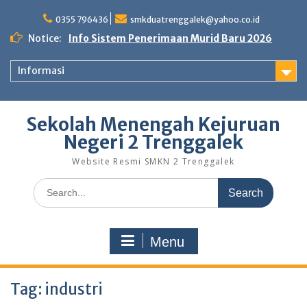
Skip
to
0355 796436
smkduatrenggalek@yahoo.co.id
content
Notice:
Info Sistem Penerimaan Murid Baru 2026
Informasi
Sekolah Menengah Kejuruan
Negeri 2 Trenggalek
Website Resmi SMKN 2 Trenggalek
Search
for:
Menu
Tag:
industri