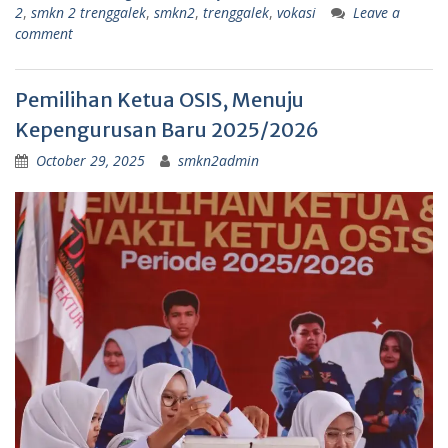
2
,
smkn 2 trenggalek
,
smkn2
,
trenggalek
,
vokasi
Leave a
comment
Pemilihan Ketua OSIS, Menuju
Kepengurusan Baru 2025/2026
October 29, 2025
smkn2admin