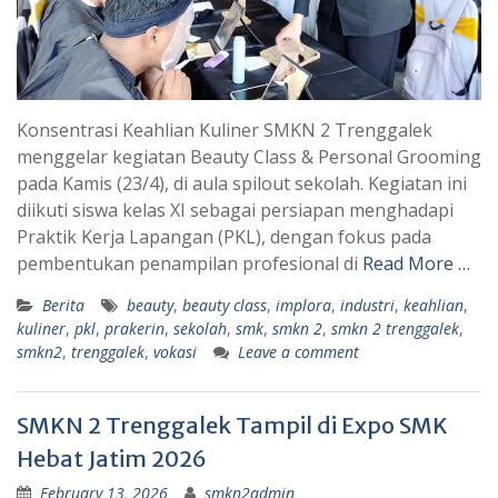
Konsentrasi Keahlian Kuliner SMKN 2 Trenggalek
menggelar kegiatan Beauty Class & Personal Grooming
pada Kamis (23/4), di aula spilout sekolah. Kegiatan ini
diikuti siswa kelas XI sebagai persiapan menghadapi
Praktik Kerja Lapangan (PKL), dengan fokus pada
pembentukan penampilan profesional di
Read More …
Berita
beauty
,
beauty class
,
implora
,
industri
,
keahlian
,
kuliner
,
pkl
,
prakerin
,
sekolah
,
smk
,
smkn 2
,
smkn 2 trenggalek
,
smkn2
,
trenggalek
,
vokasi
Leave a comment
SMKN 2 Trenggalek Tampil di Expo SMK
Hebat Jatim 2026
February 13, 2026
smkn2admin