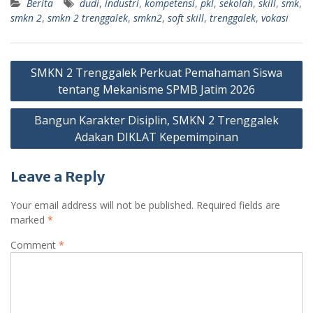
Berita
dudi
,
industri
,
kompetensi
,
pkl
,
sekolah
,
skill
,
smk
,
smkn 2
,
smkn 2 trenggalek
,
smkn2
,
soft skill
,
trenggalek
,
vokasi
Post
SMKN 2 Trenggalek Perkuat Pemahaman Siswa
navigation
tentang Mekanisme SPMB Jatim 2026
Bangun Karakter Disiplin, SMKN 2 Trenggalek
Adakan DIKLAT Kepemimpinan
Leave a Reply
Your email address will not be published.
Required fields are
marked
*
Comment
*