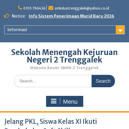
Skip
to
0355 796436
smkduatrenggalek@yahoo.co.id
content
Notice:
Info Sistem Penerimaan Murid Baru 2026
Informasi
Sekolah Menengah Kejuruan
Negeri 2 Trenggalek
Website Resmi SMKN 2 Trenggalek
Search
for:
Menu
Jelang PKL, Siswa Kelas XI Ikuti