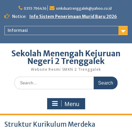
Skip
to
0355 796436
smkduatrenggalek@yahoo.co.id
content
Notice:
Info Sistem Penerimaan Murid Baru 2026
Informasi
Sekolah Menengah Kejuruan
Negeri 2 Trenggalek
Website Resmi SMKN 2 Trenggalek
Search
for:
Menu
Struktur Kurikulum Merdeka