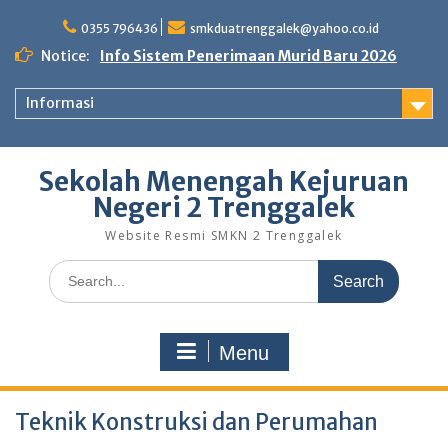
Skip
to
0355 796436
smkduatrenggalek@yahoo.co.id
content
Notice:
Info Sistem Penerimaan Murid Baru 2026
Informasi
Sekolah Menengah Kejuruan
Negeri 2 Trenggalek
Website Resmi SMKN 2 Trenggalek
Search
for:
Menu
Teknik Konstruksi dan Perumahan