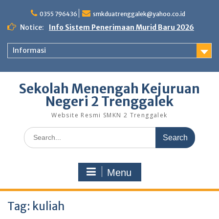
Skip
to
0355 796436
smkduatrenggalek@yahoo.co.id
content
Notice:
Info Sistem Penerimaan Murid Baru 2026
Informasi
Sekolah Menengah Kejuruan
Negeri 2 Trenggalek
Website Resmi SMKN 2 Trenggalek
Search
for:
Menu
Tag:
kuliah