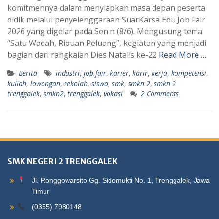
komitmennya dalam menyiapkan masa depan peserta
didik melalui penyelenggaraan SuarKarsa Edu Job Fair
2026 yang digelar pada Senin (8/6). Mengusung tema
“Satu Wadah, Ribuan Peluang”, kegiatan yang menjadi
bagian dari rangkaian Dies Natalis ke-22
Read More …
Berita
industri
,
job fair
,
karier
,
karir
,
kerja
,
kompetensi
,
kuliah
,
lowongan
,
sekolah
,
siswa
,
smk
,
smkn 2
,
smkn 2
trenggalek
,
smkn2
,
trenggalek
,
vokasi
2 Comments
SMK NEGERI 2 TRENGGALEK
Jl. Ronggowarsito Gg. Sidomukti No. 1, Trenggalek, Jawa
Timur
(0355) 7980148