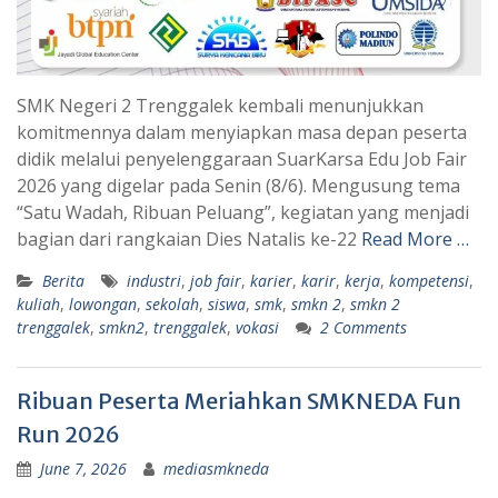
SMK Negeri 2 Trenggalek kembali menunjukkan
komitmennya dalam menyiapkan masa depan peserta
didik melalui penyelenggaraan SuarKarsa Edu Job Fair
2026 yang digelar pada Senin (8/6). Mengusung tema
“Satu Wadah, Ribuan Peluang”, kegiatan yang menjadi
bagian dari rangkaian Dies Natalis ke-22
Read More …
Berita
industri
,
job fair
,
karier
,
karir
,
kerja
,
kompetensi
,
kuliah
,
lowongan
,
sekolah
,
siswa
,
smk
,
smkn 2
,
smkn 2
trenggalek
,
smkn2
,
trenggalek
,
vokasi
2 Comments
Ribuan Peserta Meriahkan SMKNEDA Fun
Run 2026
June 7, 2026
mediasmkneda