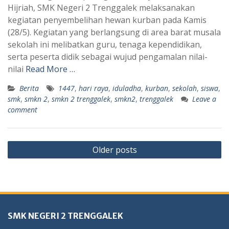
Hijriah, SMK Negeri 2 Trenggalek melaksanakan
kegiatan penyembelihan hewan kurban pada Kamis
(28/5). Kegiatan yang berlangsung di area barat musala
sekolah ini melibatkan guru, tenaga kependidikan,
serta peserta didik sebagai wujud pengamalan nilai-
nilai
Read More …
Berita
1447
,
hari raya
,
iduladha
,
kurban
,
sekolah
,
siswa
,
smk
,
smkn 2
,
smkn 2 trenggalek
,
smkn2
,
trenggalek
Leave a
comment
Posts
Older posts
navigation
SMK NEGERI 2 TRENGGALEK