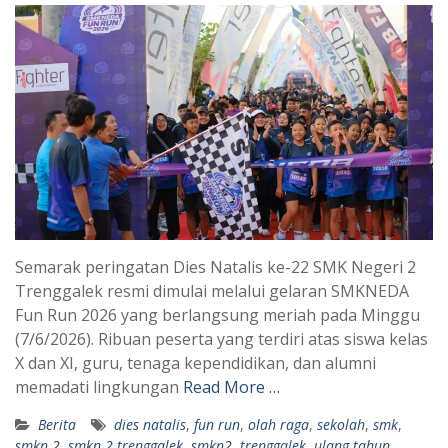
Semarak peringatan Dies Natalis ke-22 SMK Negeri 2
Trenggalek resmi dimulai melalui gelaran SMKNEDA
Fun Run 2026 yang berlangsung meriah pada Minggu
(7/6/2026). Ribuan peserta yang terdiri atas siswa kelas
X dan XI, guru, tenaga kependidikan, dan alumni
memadati lingkungan
Read More …
Berita
dies natalis
,
fun run
,
olah raga
,
sekolah
,
smk
,
smkn 2
,
smkn 2 trenggalek
,
smkn2
,
trenggalek
,
ulang tahun
,