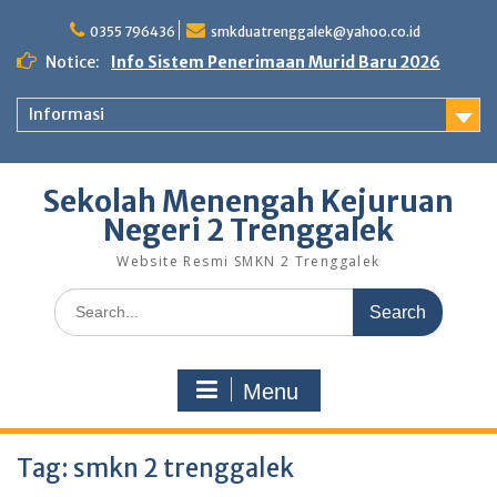
Skip
to
0355 796436
smkduatrenggalek@yahoo.co.id
content
Notice:
Info Sistem Penerimaan Murid Baru 2026
Informasi
Sekolah Menengah Kejuruan
Negeri 2 Trenggalek
Website Resmi SMKN 2 Trenggalek
Search
for:
Menu
Tag:
smkn 2 trenggalek