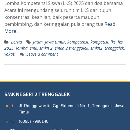
Lomba Kompetensi Siswa (LKS) 2025 dan doa bersama.
Acara ini mengundang seluruh tim LKS dari tujuh
konsentrasi keahlian, baik peserta maupun
pembimbing, dan ketinggalan pula orang tua
Read
More …
Berita
jatim
,
jawa timur
,
kompetensi
,
kompetisi
,
lks
,
lks
2025
,
lomba
,
smk
,
smkn 2
,
smkn 2 trenggalek
,
smkn2
,
trenggalek
,
vokasi
Leave a comment
SMK NEGERI 2 TRENGGALEK
Jl. Ronggowarsito Gg. Sidomukti No. 1, Trenggalek, Jawa
Timur
(0355) 7980148