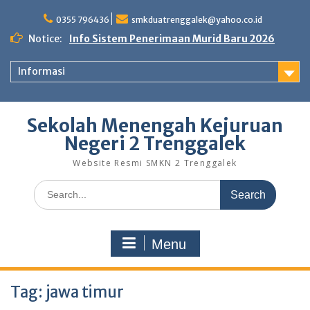
Skip
to
0355 796436
smkduatrenggalek@yahoo.co.id
content
Notice:
Info Sistem Penerimaan Murid Baru 2026
Informasi
Sekolah Menengah Kejuruan
Negeri 2 Trenggalek
Website Resmi SMKN 2 Trenggalek
Search
for:
Menu
Tag:
jawa timur