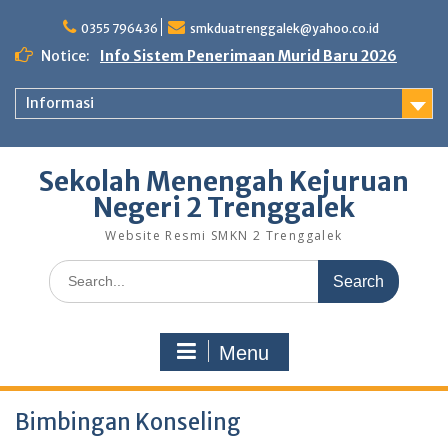
Skip
to
0355 796436
smkduatrenggalek@yahoo.co.id
content
Notice:
Info Sistem Penerimaan Murid Baru 2026
Informasi
Sekolah Menengah Kejuruan
Negeri 2 Trenggalek
Website Resmi SMKN 2 Trenggalek
Search
for:
Menu
Bimbingan Konseling