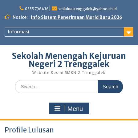
Skip
to
0355 796436
smkduatrenggalek@yahoo.co.id
content
Notice:
Info Sistem Penerimaan Murid Baru 2026
Informasi
Sekolah Menengah Kejuruan
Negeri 2 Trenggalek
Website Resmi SMKN 2 Trenggalek
Search
for:
Menu
Profile Lulusan