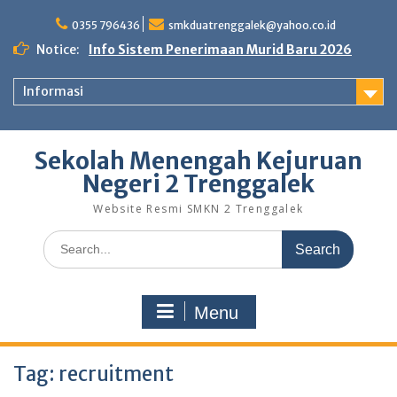
Skip
to
0355 796436
smkduatrenggalek@yahoo.co.id
content
Notice:
Info Sistem Penerimaan Murid Baru 2026
Informasi
Sekolah Menengah Kejuruan
Negeri 2 Trenggalek
Website Resmi SMKN 2 Trenggalek
Search
for:
Menu
Tag:
recruitment