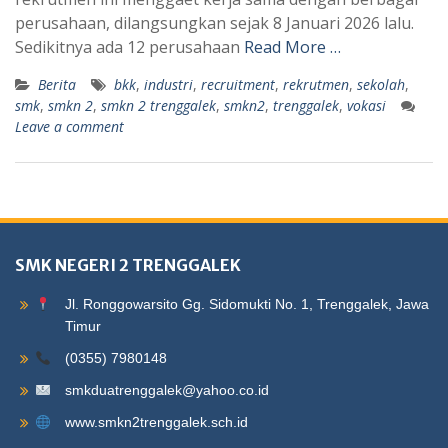
perusahaan, dilangsungkan sejak 8 Januari 2026 lalu.
Sedikitnya ada 12 perusahaan
Read More …
Berita
bkk
,
industri
,
recruitment
,
rekrutmen
,
sekolah
,
smk
,
smkn 2
,
smkn 2 trenggalek
,
smkn2
,
trenggalek
,
vokasi
Leave a comment
SMK NEGERI 2 TRENGGALEK
Jl. Ronggowarsito Gg. Sidomukti No. 1, Trenggalek, Jawa
Timur
(0355) 7980148
smkduatrenggalek@yahoo.co.id
www.smkn2trenggalek.sch.id