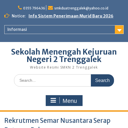
Skip
to
0355 796436
smkduatrenggalek@yahoo.co.id
content
Notice:
Info Sistem Penerimaan Murid Baru 2026
Informasi
Sekolah Menengah Kejuruan
Negeri 2 Trenggalek
Website Resmi SMKN 2 Trenggalek
Search
for:
Menu
Rekrutmen Semar Nusantara Serap