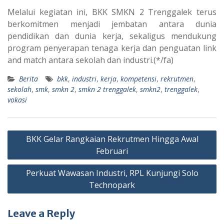
Melalui kegiatan ini, BKK SMKN 2 Trenggalek terus
berkomitmen menjadi jembatan antara dunia
pendidikan dan dunia kerja, sekaligus mendukung
program penyerapan tenaga kerja dan penguatan link
and match antara sekolah dan industri.(*/fa)
Berita
bkk
,
industri
,
kerja
,
kompetensi
,
rekrutmen
,
sekolah
,
smk
,
smkn 2
,
smkn 2 trenggalek
,
smkn2
,
trenggalek
,
vokasi
Post
BKK Gelar Rangkaian Rekrutmen Hingga Awal
navigation
Februari
Perkuat Wawasan Industri, RPL Kunjungi Solo
Technopark
Leave a Reply