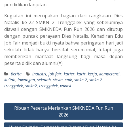
pendidikan lanjutan.
Kegiatan ini merupakan bagian dari rangkaian Dies
Natalis ke-22 SMKN 2 Trenggalek yang sebelumnya
diawali dengan SMKNEDA Fun Run 2026 dan ditutup
dengan puncak perayaan Dies Natalis. Kehadiran Edu
Job Fair menjadi bukti nyata bahwa peringatan hari jadi
sekolah tidak hanya bersifat seremonial, tetapi juga
memberikan manfaat langsung bagi masa depan
peserta didik dan alumni.(*)
Berita
industri
,
job fair
,
karier
,
karir
,
kerja
,
kompetensi
,
kuliah
,
lowongan
,
sekolah
,
siswa
,
smk
,
smkn 2
,
smkn 2
trenggalek
,
smkn2
,
trenggalek
,
vokasi
Post
Ribuan Peserta Meriahkan SMKNEDA Fun Run
navigation
2026