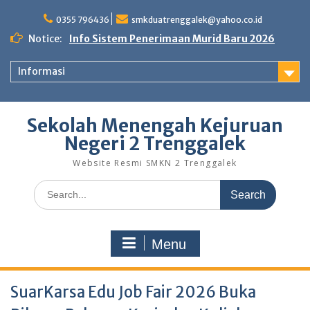
Skip
to
0355 796436
smkduatrenggalek@yahoo.co.id
content
Notice:
Info Sistem Penerimaan Murid Baru 2026
Informasi
Sekolah Menengah Kejuruan
Negeri 2 Trenggalek
Website Resmi SMKN 2 Trenggalek
Search
for:
Menu
SuarKarsa Edu Job Fair 2026 Buka