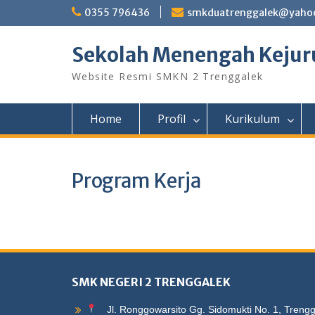
Skip
0355 796436
smkduatrenggalek@yahoo
to
content
Sekolah Menengah Kejuru
Website Resmi SMKN 2 Trenggalek
Home
Profil
Kurikulum
Program Kerja
SMK NEGERI 2 TRENGGALEK
Jl. Ronggowarsito Gg. Sidomukti No. 1, Treng