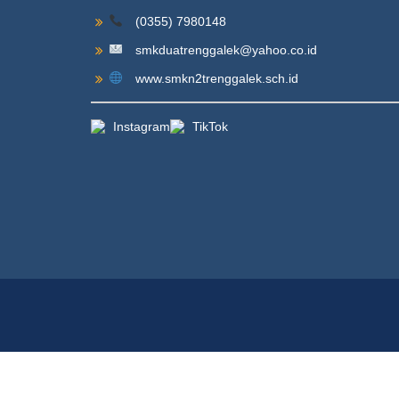
(0355) 7980148
smkduatrenggalek@yahoo.co.id
www.smkn2trenggalek.sch.id
Instagram
TikTok