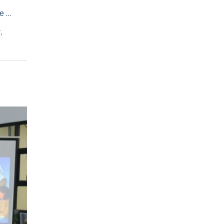
e …
k
,