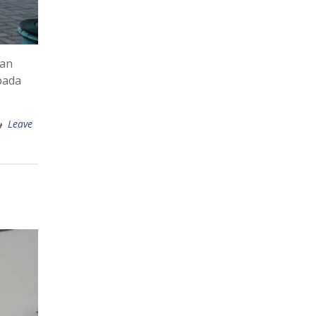
kan
pada
Leave