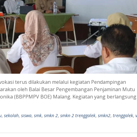
okasi terus dilakukan melalui kegiatan Pendampingan
garakan oleh Balai Besar Pengembangan Penjaminan Mutu
tronika (BBPPMPV BOE) Malang. Kegiatan yang berlangsung
u
,
sekolah
,
siswa
,
smk
,
smkn 2
,
smkn 2 trenggalek
,
smkn2
,
trenggalek
,