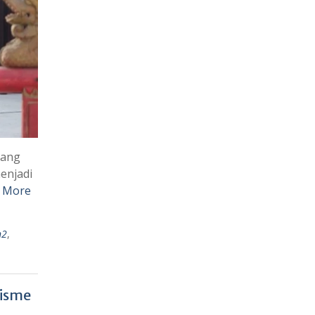
yang
enjadi
 More
n2
,
tisme