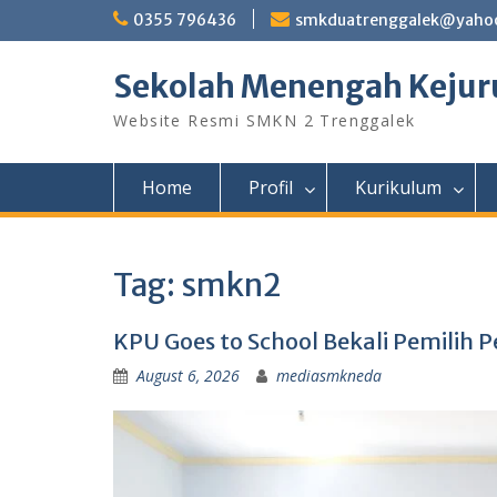
Skip
0355 796436
smkduatrenggalek@yahoo
to
content
Sekolah Menengah Kejuru
Website Resmi SMKN 2 Trenggalek
Home
Profil
Kurikulum
Tag:
smkn2
KPU Goes to School Bekali Pemilih 
August 6, 2026
mediasmkneda