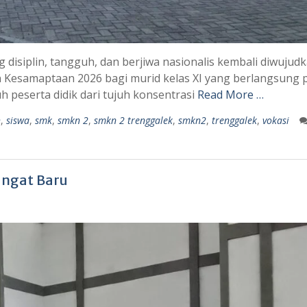
disiplin, tangguh, dan berjiwa nasionalis kembali diwujud
n Kesamaptaan 2026 bagi murid kelas XI yang berlangsung 
uh peserta didik dari tujuh konsentrasi
Read More …
h
,
siswa
,
smk
,
smkn 2
,
smkn 2 trenggalek
,
smkn2
,
trenggalek
,
vokasi
angat Baru