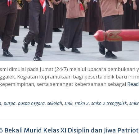
mi dimulai pada Jumat (24/7) melalui upacara pembukaan 
galek. Kegiatan kepramukaan bagi peserta didik baru ini m
, kepemimpinan, serta semangat kebersamaan sebagai
Read
a
,
puspa
,
puspa negara
,
sekolah
,
smk
,
smkn 2
,
smkn 2 trenggalek
,
smk
ekali Murid Kelas XI Disiplin dan Jiwa Patrio