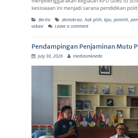
menyelenggarakan kegiatan KPU Goes to School
kesiswaan ini menjadi sarana pendidikan polit
Berita
demokrasi
,
hak pilih
,
kpu
,
pemilih
,
pem
vokasi
Leave a comment
Pendampingan Penjaminan Mutu Pe
July 30, 2026
mediasmkneda