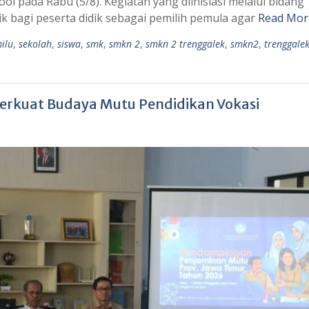
 pada Rabu (5/8). Kegiatan yang diinisiasi melalui bidang
ik bagi peserta didik sebagai pemilih pemula agar
Read Mor
ilu
,
sekolah
,
siswa
,
smk
,
smkn 2
,
smkn 2 trenggalek
,
smkn2
,
trenggale
rkuat Budaya Mutu Pendidikan Vokasi