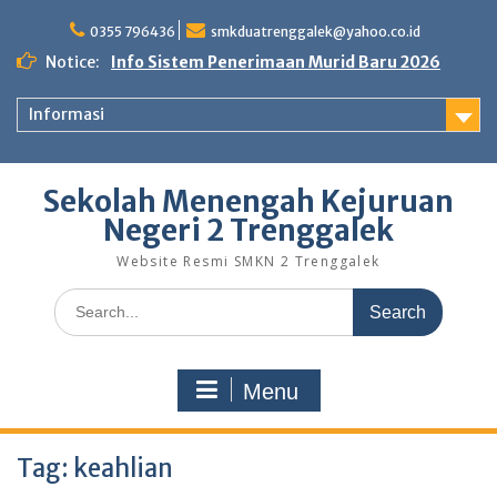
Skip
to
0355 796436
smkduatrenggalek@yahoo.co.id
content
Notice:
Info Sistem Penerimaan Murid Baru 2026
Informasi
Sekolah Menengah Kejuruan
Negeri 2 Trenggalek
Website Resmi SMKN 2 Trenggalek
Search
for:
Menu
Tag:
keahlian