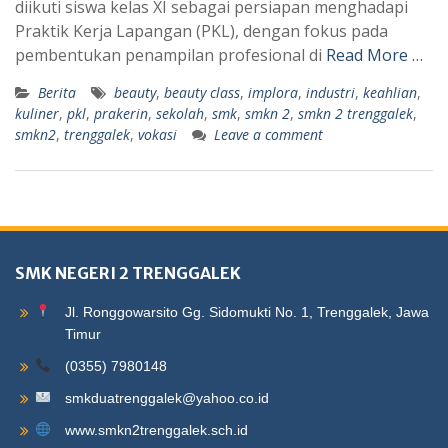
diikuti siswa kelas XI sebagai persiapan menghadapi
Praktik Kerja Lapangan (PKL), dengan fokus pada
pembentukan penampilan profesional di
Read More …
Berita
beauty
,
beauty class
,
implora
,
industri
,
keahlian
,
kuliner
,
pkl
,
prakerin
,
sekolah
,
smk
,
smkn 2
,
smkn 2 trenggalek
,
smkn2
,
trenggalek
,
vokasi
Leave a comment
SMK NEGERI 2 TRENGGALEK
Jl. Ronggowarsito Gg. Sidomukti No. 1, Trenggalek, Jawa
Timur
(0355) 7980148
smkduatrenggalek@yahoo.co.id
www.smkn2trenggalek.sch.id