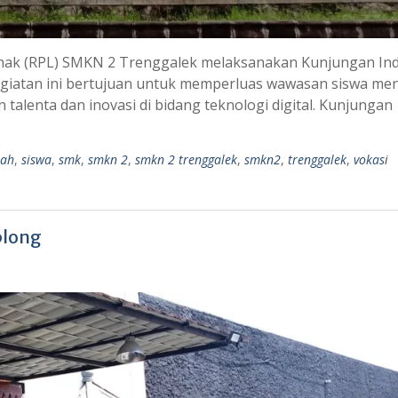
nak (RPL) SMKN 2 Trenggalek melaksanakan Kunjungan Ind
 Kegiatan ini bertujuan untuk memperluas wawasan siswa me
alenta dan inovasi di bidang teknologi digital. Kunjungan
lah
,
siswa
,
smk
,
smkn 2
,
smkn 2 trenggalek
,
smkn2
,
trenggalek
,
vokasi
blong