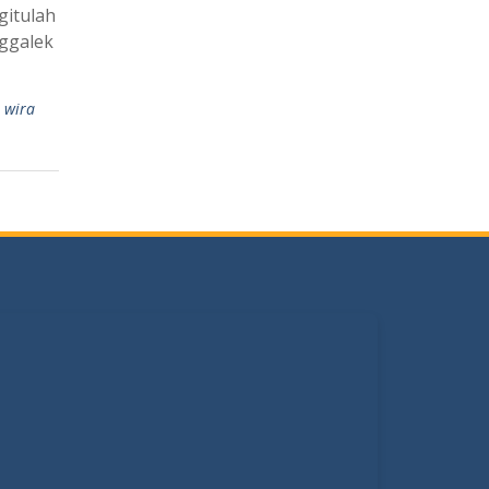
gitulah
ggalek
,
wira