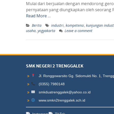
Mulai dari berjualan dengan mendorong geroba
pernyataan yang diungkapkan oleh seoran
Read More …
Berita
industri
,
kompetensi
,
kunjungan indust
usaha
,
yogyakarta
Leave a comment
SMK NEGERI 2 TRENGGALEK
Jl. Ronggowarsito Gg. Sidomukti No. 1, Treng
(0355) 7980148
smkduatrenggalek@yahoo.co.id
www.smkn2trenggalek.sch.id