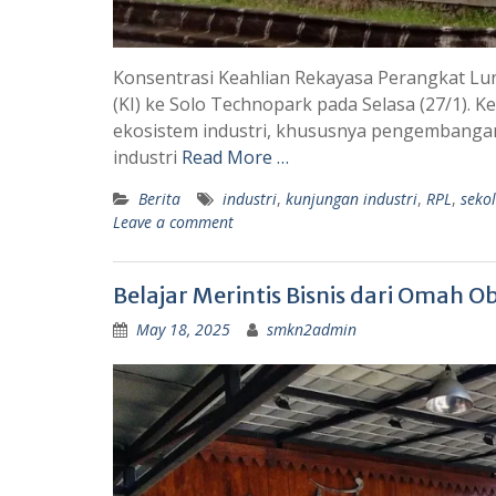
Konsentrasi Keahlian Rekayasa Perangkat Lu
(KI) ke Solo Technopark pada Selasa (27/1).
ekosistem industri, khususnya pengembangan t
industri
Read More …
Berita
industri
,
kunjungan industri
,
RPL
,
seko
Leave a comment
Belajar Merintis Bisnis dari Omah O
May 18, 2025
smkn2admin