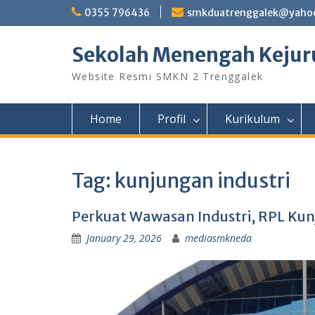
Skip
0355 796436
smkduatrenggalek@yahoo
to
content
Sekolah Menengah Kejuru
Website Resmi SMKN 2 Trenggalek
Home
Profil
Kurikulum
Tag:
kunjungan industri
Perkuat Wawasan Industri, RPL Kun
January 29, 2026
mediasmkneda