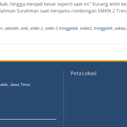
k, hingga menjadi besar seperti saat ini.” Kurang lebih be
g Rahman Surahman saat menjamu rombongan SMKN 2 Tren
ri
,
sekolah
,
smk
,
smkn 2
,
smkn 2 trenggalek
,
smkn2
,
trenggalek
,
vokasi
Peta Lokasi
galek, Jawa Timur