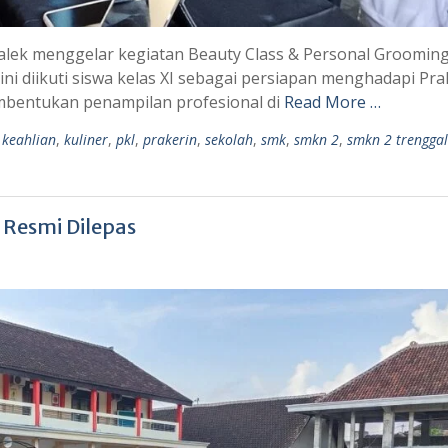
alek menggelar kegiatan Beauty Class & Personal Groomin
n ini diikuti siswa kelas XI sebagai persiapan menghadapi Pra
mbentukan penampilan profesional di
Read More …
,
keahlian
,
kuliner
,
pkl
,
prakerin
,
sekolah
,
smk
,
smkn 2
,
smkn 2 trengga
L Resmi Dilepas