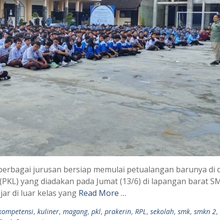
berbagai jurusan bersiap memulai petualangan barunya di 
 (PKL) yang diadakan pada Jumat (13/6) di lapangan barat 
ar di luar kelas yang
Read More …
kompetensi
,
kuliner
,
magang
,
pkl
,
prakerin
,
RPL
,
sekolah
,
smk
,
smkn 2
,