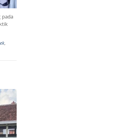
g pada
ktik
lek
,