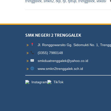
trenggalek
,
smkn2
,
tkp
,
tp
,
tptup
,
trenggalek
,
vokasi
SMK NEGERI 2 TRENGGALEK
Jl. Ronggowarsito Gg. Sidomukti No. 1, Treng
(0355) 7980148
smkduatrenggalek@yahoo.co.id
www.smkn2trenggalek.sch.id
Instagram
TikTok