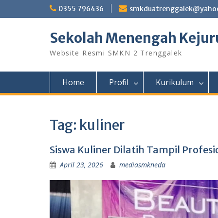
Skip
0355 796436
smkduatrenggalek@yahoo
to
content
Sekolah Menengah Kejuru
Website Resmi SMKN 2 Trenggalek
Home
Profil
Kurikulum
Tag:
kuliner
Siswa Kuliner Dilatih Tampil Profesi
April 23, 2026
mediasmkneda