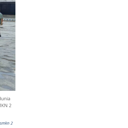
dunia
SMKN 2
smkn 2