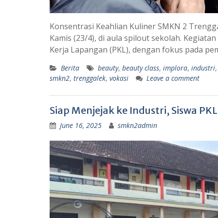
Konsentrasi Keahlian Kuliner SMKN 2 Trengg
Kamis (23/4), di aula spilout sekolah. Kegiata
Kerja Lapangan (PKL), dengan fokus pada pe
Berita
beauty
,
beauty class
,
implora
,
industri
smkn2
,
trenggalek
,
vokasi
Leave a comment
Siap Menjejak ke Industri, Siswa PK
June 16, 2025
smkn2admin