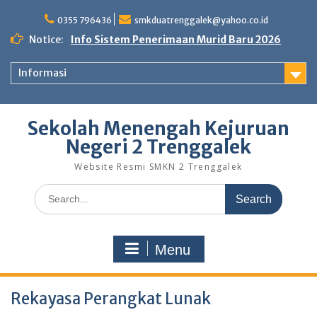
Skip
to
0355 796436
smkduatrenggalek@yahoo.co.id
content
Notice:
Info Sistem Penerimaan Murid Baru 2026
Informasi
Sekolah Menengah Kejuruan
Negeri 2 Trenggalek
Website Resmi SMKN 2 Trenggalek
Search
for:
Menu
Rekayasa Perangkat Lunak