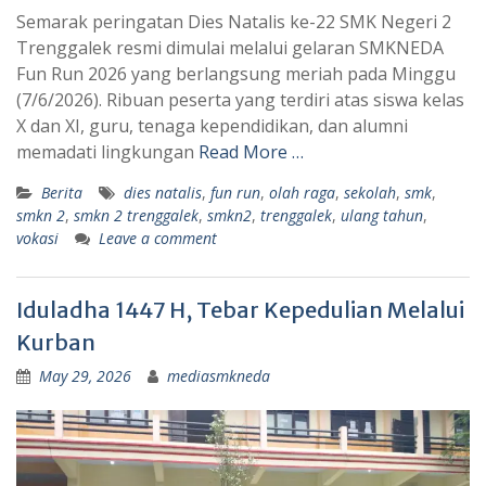
Semarak peringatan Dies Natalis ke-22 SMK Negeri 2
Trenggalek resmi dimulai melalui gelaran SMKNEDA
Fun Run 2026 yang berlangsung meriah pada Minggu
(7/6/2026). Ribuan peserta yang terdiri atas siswa kelas
X dan XI, guru, tenaga kependidikan, dan alumni
memadati lingkungan
Read More …
Berita
dies natalis
,
fun run
,
olah raga
,
sekolah
,
smk
,
smkn 2
,
smkn 2 trenggalek
,
smkn2
,
trenggalek
,
ulang tahun
,
vokasi
Leave a comment
Iduladha 1447 H, Tebar Kepedulian Melalui
Kurban
May 29, 2026
mediasmkneda