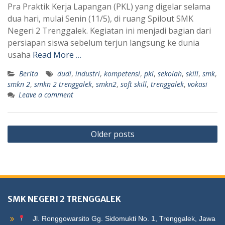
Pra Praktik Kerja Lapangan (PKL) yang digelar selama
dua hari, mulai Senin (11/5), di ruang Spilout SMK
Negeri 2 Trenggalek. Kegiatan ini menjadi bagian dari
persiapan siswa sebelum terjun langsung ke dunia
usaha
Read More …
Berita
dudi
,
industri
,
kompetensi
,
pkl
,
sekolah
,
skill
,
smk
,
smkn 2
,
smkn 2 trenggalek
,
smkn2
,
soft skill
,
trenggalek
,
vokasi
Leave a comment
Posts
Older posts
navigation
SMK NEGERI 2 TRENGGALEK
Jl. Ronggowarsito Gg. Sidomukti No. 1, Trenggalek, Jawa