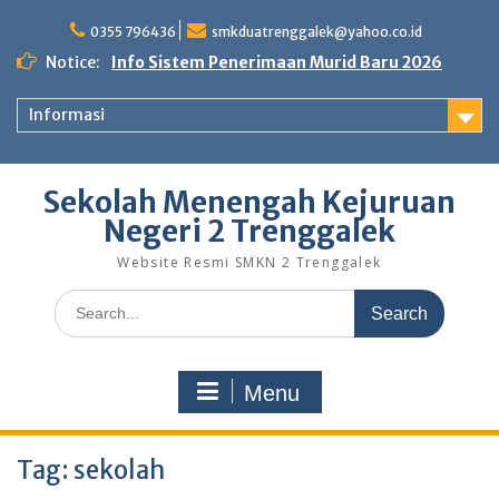
Skip
to
0355 796436
smkduatrenggalek@yahoo.co.id
content
Notice:
Info Sistem Penerimaan Murid Baru 2026
Informasi
Sekolah Menengah Kejuruan
Negeri 2 Trenggalek
Website Resmi SMKN 2 Trenggalek
Search
for:
Menu
Tag:
sekolah