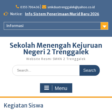
Skip
to
0355 796436
smkduatrenggalek@yahoo.co.id
content
Notice:
Info Sistem Penerimaan Murid Baru 2026
Informasi
Sekolah Menengah Kejuruan
Negeri 2 Trenggalek
Website Resmi SMKN 2 Trenggalek
Search
for:
Menu
Kegiatan Siswa