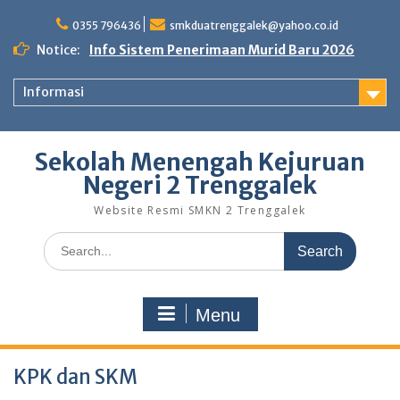
Skip
to
0355 796436
smkduatrenggalek@yahoo.co.id
content
Notice:
Info Sistem Penerimaan Murid Baru 2026
Informasi
Sekolah Menengah Kejuruan
Negeri 2 Trenggalek
Website Resmi SMKN 2 Trenggalek
Search
for:
Menu
KPK dan SKM