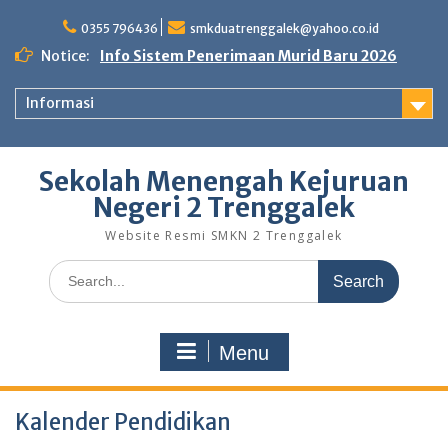
Skip
to
0355 796436
smkduatrenggalek@yahoo.co.id
content
Notice:
Info Sistem Penerimaan Murid Baru 2026
Informasi
Sekolah Menengah Kejuruan
Negeri 2 Trenggalek
Website Resmi SMKN 2 Trenggalek
Search
for:
Menu
Kalender Pendidikan