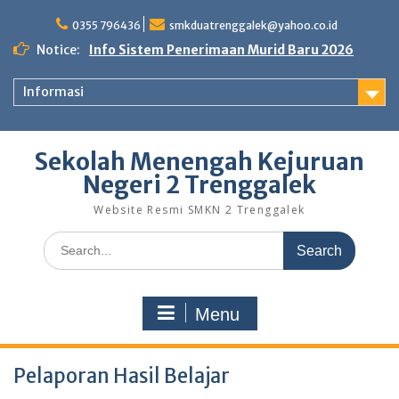
Skip
to
0355 796436
smkduatrenggalek@yahoo.co.id
content
Notice:
Info Sistem Penerimaan Murid Baru 2026
Informasi
Sekolah Menengah Kejuruan
Negeri 2 Trenggalek
Website Resmi SMKN 2 Trenggalek
Search
for:
Menu
Pelaporan Hasil Belajar