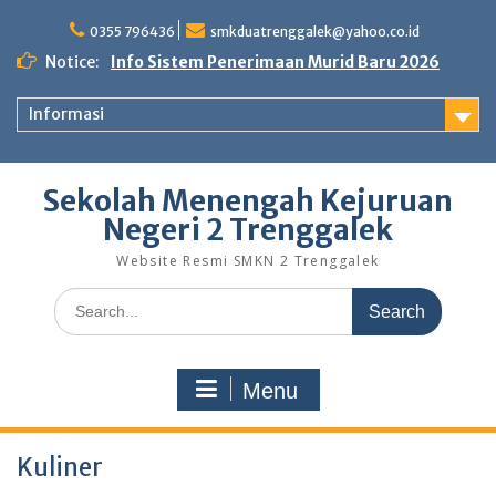
Skip
to
0355 796436
smkduatrenggalek@yahoo.co.id
content
Notice:
Info Sistem Penerimaan Murid Baru 2026
Informasi
Sekolah Menengah Kejuruan
Negeri 2 Trenggalek
Website Resmi SMKN 2 Trenggalek
Search
for:
Menu
Kuliner