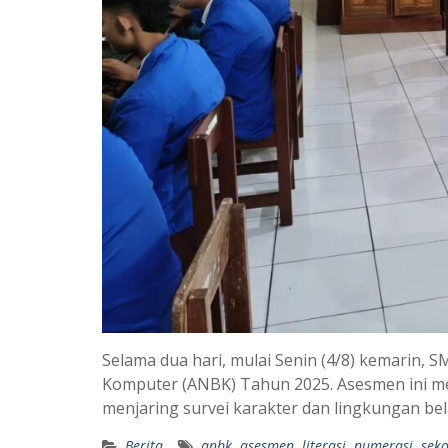
Selama dua hari, mulai Senin (4/8) kemarin,
Komputer (ANBK) Tahun 2025. Asesmen ini men
menjaring survei karakter dan lingkungan be
Berita
anbk
,
asesmen
,
literasi
,
numerasi
,
sek