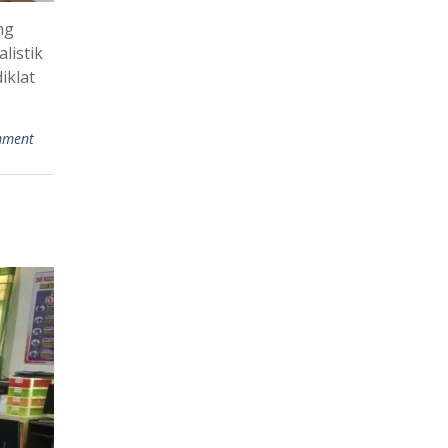
ng
listik
iklat
mment