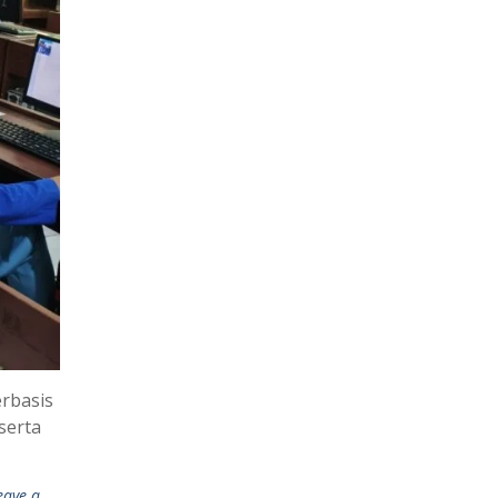
erbasis
serta
eave a