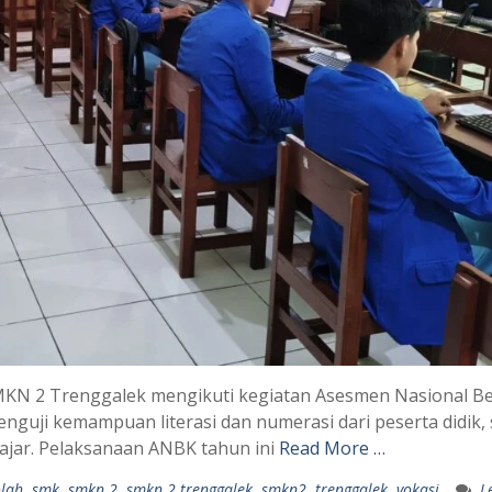
 SMKN 2 Trenggalek mengikuti kegiatan Asesmen Nasional B
guji kemampuan literasi dan numerasi dari peserta didik, 
lajar. Pelaksanaan ANBK tahun ini
Read More …
olah
,
smk
,
smkn 2
,
smkn 2 trenggalek
,
smkn2
,
trenggalek
,
vokasi
L