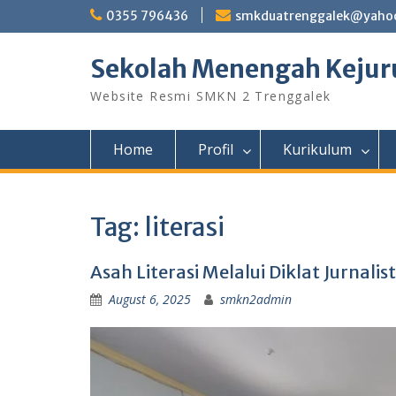
Skip
0355 796436
smkduatrenggalek@yahoo
to
content
Sekolah Menengah Kejuru
Website Resmi SMKN 2 Trenggalek
Home
Profil
Kurikulum
Tag:
literasi
Asah Literasi Melalui Diklat Jurnalist
August 6, 2025
smkn2admin