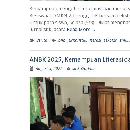
Kemampuan mengolah informasi dan menulis m
Kesiswaan SMKN 2 Trenggalek bersama ekstrak
untuk para siswa, Selasa (5/8). Diklat mengha
jurnalistik, acara
Read More …
Berita
bnn
,
jurnalistik
,
literasi
,
sekolah
,
smk
,
ANBK 2025, Kemampuan Literasi da
August 5, 2025
smkn2admin