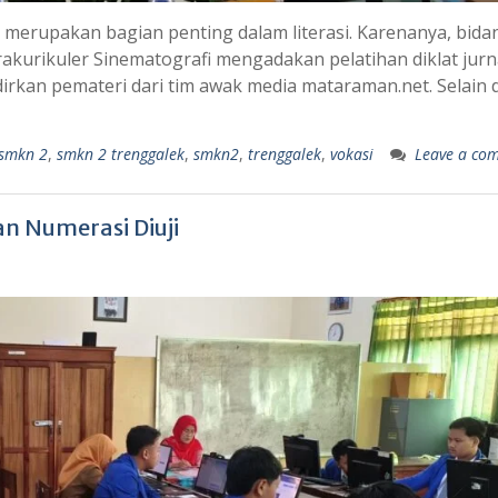
erupakan bagian penting dalam literasi. Karenanya, bida
urikuler Sinematografi mengadakan pelatihan diklat jurna
dirkan pemateri dari tim awak media mataraman.net. Selain d
smkn 2
,
smkn 2 trenggalek
,
smkn2
,
trenggalek
,
vokasi
Leave a co
n Numerasi Diuji