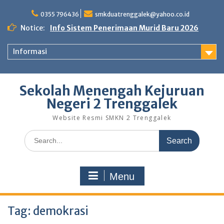
Skip
to
0355 796436
smkduatrenggalek@yahoo.co.id
content
Notice:
Info Sistem Penerimaan Murid Baru 2026
Informasi
Sekolah Menengah Kejuruan
Negeri 2 Trenggalek
Website Resmi SMKN 2 Trenggalek
Search
for:
Menu
Tag:
demokrasi