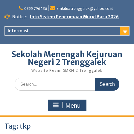
Skip
to
0355 796436
smkduatrenggalek@yahoo.co.id
content
Notice:
Info Sistem Penerimaan Murid Baru 2026
Informasi
Sekolah Menengah Kejuruan
Negeri 2 Trenggalek
Website Resmi SMKN 2 Trenggalek
Search
for:
Menu
Tag:
tkp