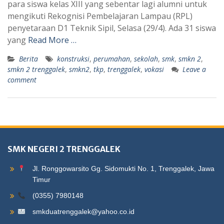
para siswa kelas XIII yang sebentar lagi alumni untuk
mengikuti Rekognisi Pembelajaran Lampau (RPL)
penyetaraan D1 Teknik Sipil, Selasa (29/4). Ada 31 siswa
yang
Read More …
Berita
konstruksi
,
perumahan
,
sekolah
,
smk
,
smkn 2
,
smkn 2 trenggalek
,
smkn2
,
tkp
,
trenggalek
,
vokasi
Leave a
comment
SMK NEGERI 2 TRENGGALEK
Jl. Ronggowarsito Gg. Sidomukti No. 1, Trenggalek, Jawa
Timur
(0355) 7980148
smkduatrenggalek@yahoo.co.id