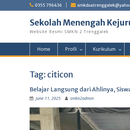
Skip
0355 796436
smkduatrenggalek@yahoo
to
content
Sekolah Menengah Kejuru
Website Resmi SMKN 2 Trenggalek
Home
Profil
Kurikulum
Tag:
citicon
Belajar Langsung dari Ahlinya, Sisw
June 11, 2025
smkn2admin