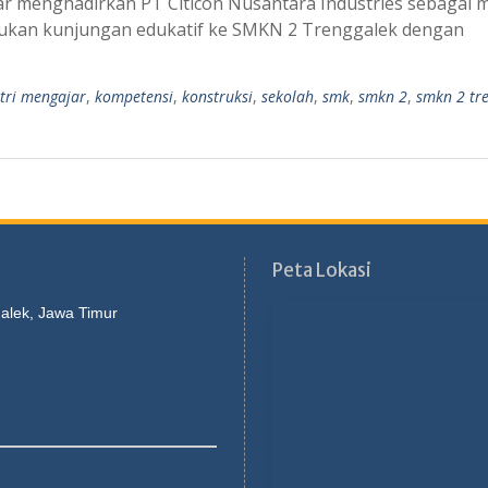
r menghadirkan PT Citicon Nusantara Industries sebagai m
elakukan kunjungan edukatif ke SMKN 2 Trenggalek dengan
tri mengajar
,
kompetensi
,
konstruksi
,
sekolah
,
smk
,
smkn 2
,
smkn 2 tr
Peta Lokasi
galek, Jawa Timur