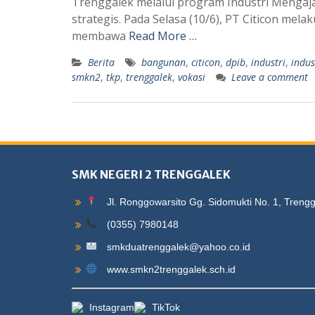
Trenggalek melalui program Industri Mengaja
strategis. Pada Selasa (10/6), PT Citicon m
membawa
Read More …
Berita
bangunan
,
citicon
,
dpib
,
industri
,
indus
smkn2
,
tkp
,
trenggalek
,
vokasi
Leave a comment
SMK NEGERI 2 TRENGGALEK
Jl. Ronggowarsito Gg. Sidomukti No. 1, Treng
(0355) 7980148
smkduatrenggalek@yahoo.co.id
www.smkn2trenggalek.sch.id
Instagram
TikTok