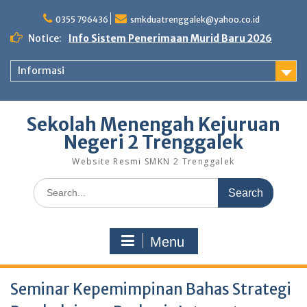
Skip
to
0355 796436
smkduatrenggalek@yahoo.co.id
content
Notice:
Info Sistem Penerimaan Murid Baru 2026
Informasi
Sekolah Menengah Kejuruan
Negeri 2 Trenggalek
Website Resmi SMKN 2 Trenggalek
Search
for:
Menu
Seminar Kepemimpinan Bahas Strategi