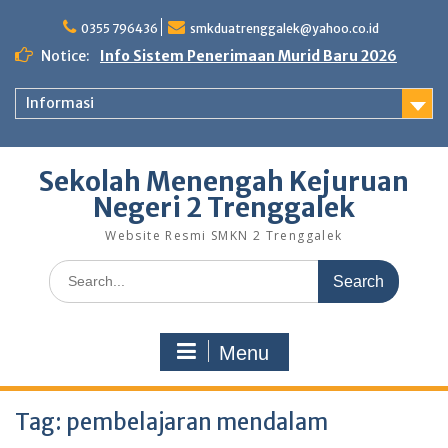
Skip
to
0355 796436
smkduatrenggalek@yahoo.co.id
content
Notice:
Info Sistem Penerimaan Murid Baru 2026
Informasi
Sekolah Menengah Kejuruan
Negeri 2 Trenggalek
Website Resmi SMKN 2 Trenggalek
Search
for:
Menu
Tag:
pembelajaran mendalam