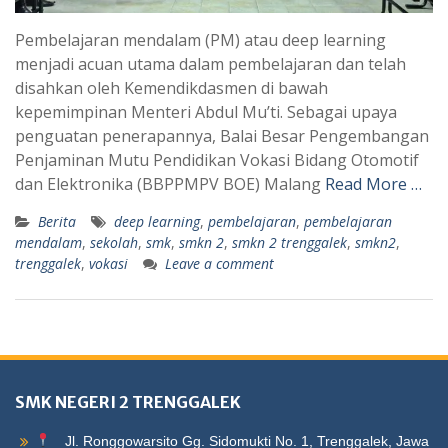
Pembelajaran mendalam (PM) atau deep learning
menjadi acuan utama dalam pembelajaran dan telah
disahkan oleh Kemendikdasmen di bawah
kepemimpinan Menteri Abdul Mu’ti. Sebagai upaya
penguatan penerapannya, Balai Besar Pengembangan
Penjaminan Mutu Pendidikan Vokasi Bidang Otomotif
dan Elektronika (BBPPMPV BOE) Malang
Read More …
Berita
deep learning
,
pembelajaran
,
pembelajaran
mendalam
,
sekolah
,
smk
,
smkn 2
,
smkn 2 trenggalek
,
smkn2
,
trenggalek
,
vokasi
Leave a comment
SMK NEGERI 2 TRENGGALEK
Jl. Ronggowarsito Gg. Sidomukti No. 1, Trenggalek, Jawa