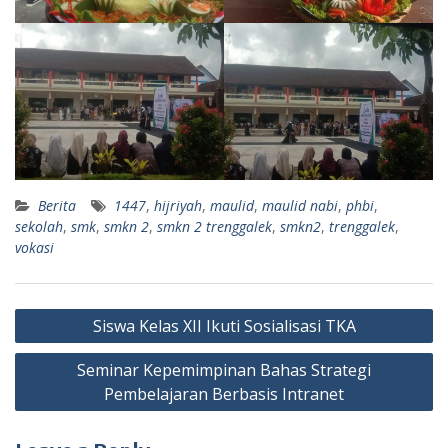
Berita
1447
,
hijriyah
,
maulid
,
maulid nabi
,
phbi
,
sekolah
,
smk
,
smkn 2
,
smkn 2 trenggalek
,
smkn2
,
trenggalek
,
vokasi
Post
Siswa Kelas XII Ikuti Sosialisasi TKA
navigation
Seminar Kepemimpinan Bahas Strategi
Pembelajaran Berbasis Intranet