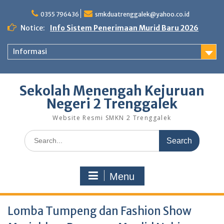
Skip
to
0355 796436
smkduatrenggalek@yahoo.co.id
content
Notice:
Info Sistem Penerimaan Murid Baru 2026
Informasi
Sekolah Menengah Kejuruan
Negeri 2 Trenggalek
Website Resmi SMKN 2 Trenggalek
Search
for:
Menu
Lomba Tumpeng dan Fashion Show