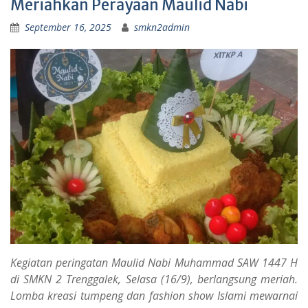
Meriahkan Perayaan Maulid Nabi
September 16, 2025
smkn2admin
Kegiatan peringatan Maulid Nabi Muhammad SAW 1447 H
di SMKN 2 Trenggalek, Selasa (16/9), berlangsung meriah.
Lomba kreasi tumpeng dan fashion show Islami mewarnai