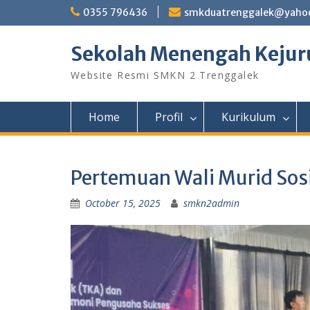
Skip
0355 796436
smkduatrenggalek@yahoo
to
content
Sekolah Menengah Kejuru
Website Resmi SMKN 2 Trenggalek
Home
Profil
Kurikulum
Pertemuan Wali Murid Sos
October 15, 2025
smkn2admin