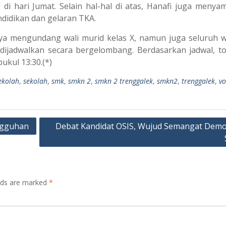
 di hari Jumat. Selain hal-hal di atas, Hanafi juga menya
ndidikan dan gelaran TKA.
nya mengundang wali murid kelas X, namun juga seluruh wa
d dijadwalkan secara bergelombang. Berdasarkan jadwal, to
ukul 13:30.(*)
ekolah
,
sekolah
,
smk
,
smkn 2
,
smkn 2 trenggalek
,
smkn2
,
trenggalek
,
vo
angguhan
Debat Kandidat OSIS, Wujud Semangat Demo
elds are marked
*