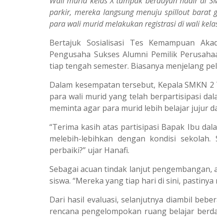
Wali murid kelas X tampak berduyun hadir di SM
parkir, mereka langsung menuju spillout barat 
para wali murid melakukan registrasi di wali kel
Bertajuk Sosialisasi Tes Kemampuan Aka
Pengusaha Sukses Alumni Pemilik Perusahaa
tiap tengah semester. Biasanya menjelang pel
Dalam kesempatan tersebut, Kepala SMKN 2 
para wali murid yang telah berpartisipasi da
meminta agar para murid lebih belajar jujur
“Terima kasih atas partisipasi Bapak Ibu dala
melebih-lebihkan dengan kondisi sekolah. 
perbaiki?” ujar Hanafi.
Sebagai acuan tindak lanjut pengembangan, a
siswa. “Mereka yang tiap hari di sini, pastinya 
Dari hasil evaluasi, selanjutnya diambil be
rencana pengelompokan ruang belajar berdas