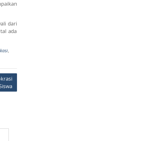
mpaikan
li dari
tal ada
kasi
,
krasi
Siswa