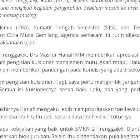
KN 2 Trenggalek, Rabu (15/10). Setelah diarahkan oleh petug
guna mengikuti kegiatan pengarahan. Sebelum masuk ke area s
as masing-masing.
demik (TKA), Sumatif Tengah Semester (STS), dan Tes
n Citra Muda Gemilang, agenda semacam ini rutin dilak
aksanaan ujian.
Trenggalek, Drs Masrur Hanafi MM memberikan apresiasi
lam pengisian kuisioner manajemen mutu. Akan tetapi, Hana
 dalam memberikan pandangan pada kondisi yang ada di seko
m pengisian kuisioner. Tapi, saya perlu mengkritik. Jangan
Semua isi kuisionernya serba baik. Lalu, apa yang per
khirnya Hanafi mengaku lebih memprioritaskan hasil evalua
mereka lebih tahu. Jadi, secara data lebih valid,” tuturnya.
berapa kebijakan yang baik untuk SMKN 2 Trenggalek. Diant
arkan blok jurusan. Selain itu, diagendakan pula kegiata