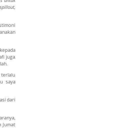
as untuk
pillout,
timoni
sanakan
 kepada
fi juga
lah.
 terlalu
lu saya
si dari
aranya,
n Jumat