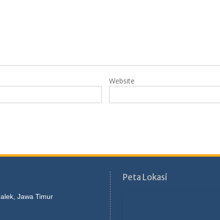
Website
Peta Lokasi
galek, Jawa Timur