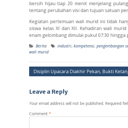
bersih hijau tiap 20 menit menjelang pulang
tentang perubahan visi dan tujuan satuan pe
Kegiatan pertemuan wali murid ini tidak ha
siswa kelas XI dan XII. Kehadiran wali muri
enam gelombang dimulai pukul 07:30 hingga p
Berita
industri
,
kompetensi
,
pengembangan s
wali murid
Post
Disiplin Upacara Diakhir Pekan, Bukti Ket
navigation
Leave a Reply
Your email address will not be published.
Required fi
Comment
*