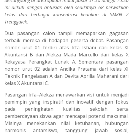
berlangsung di area spilout mulai pukul 07.30 hingga 10.30
ini diikuti dengan antusias oleh sedikitnya 68 perwakilan
kelas dari berbagai konsentrasi keahlian di SMKN 2
Trenggalek.
Dua pasangan calon tampil memaparkan gagasan
terbaik mereka di hadapan peserta debat. Pasangan
nomor urut 01 terdiri atas Irfa Istiani dari kelas XI
Akuntansi B dan Alekza Mada Marcello dari kelas X
Rekayasa Perangkat Lunak A. Sementara pasangan
nomor urut 02 adalah Andika Pratama dari kelas XI
Teknik Pengelasan A dan Devita Aprilia Maharani dari
kelas X Akuntansi C.
Pasangan Irfa–Alekza menawarkan visi untuk menjadi
pemimpin yang inspiratif dan inovatif dengan fokus
pada peningkatan kualitas sekolah serta
pemberdayaan siswa agar mencapai potensi maksimal.
Misinya menekankan nilai ketuhanan, hubungan
harmonis antarsiswa, tanggung jawab sosial,