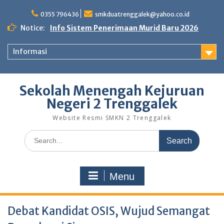
Skip
to
0355 796436
smkduatrenggalek@yahoo.co.id
content
Notice:
Info Sistem Penerimaan Murid Baru 2026
Informasi
Sekolah Menengah Kejuruan
Negeri 2 Trenggalek
Website Resmi SMKN 2 Trenggalek
Search
for:
Menu
Debat Kandidat OSIS, Wujud Semangat