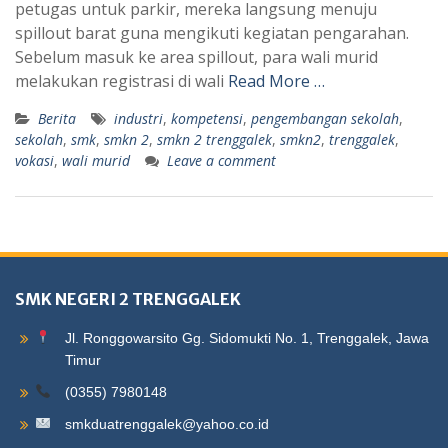
petugas untuk parkir, mereka langsung menuju
spillout barat guna mengikuti kegiatan pengarahan.
Sebelum masuk ke area spillout, para wali murid
melakukan registrasi di wali
Read More …
Berita
industri
,
kompetensi
,
pengembangan sekolah
,
sekolah
,
smk
,
smkn 2
,
smkn 2 trenggalek
,
smkn2
,
trenggalek
,
vokasi
,
wali murid
Leave a comment
SMK NEGERI 2 TRENGGALEK
Jl. Ronggowarsito Gg. Sidomukti No. 1, Trenggalek, Jawa
Timur
(0355) 7980148
smkduatrenggalek@yahoo.co.id