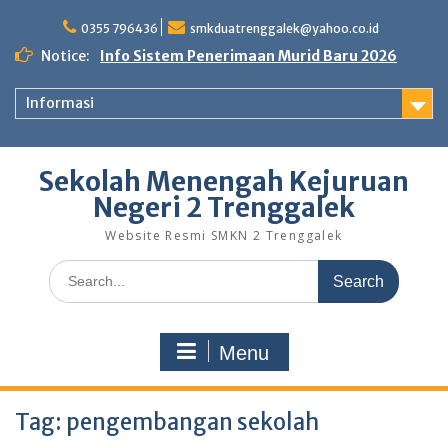
Skip
to
0355 796436
smkduatrenggalek@yahoo.co.id
content
Notice:
Info Sistem Penerimaan Murid Baru 2026
Informasi
Sekolah Menengah Kejuruan
Negeri 2 Trenggalek
Website Resmi SMKN 2 Trenggalek
Search
for:
Menu
Tag:
pengembangan sekolah