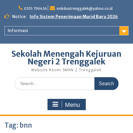
Skip
to
0355 796436
smkduatrenggalek@yahoo.co.id
content
Notice:
Info Sistem Penerimaan Murid Baru 2026
Informasi
Sekolah Menengah Kejuruan
Negeri 2 Trenggalek
Website Resmi SMKN 2 Trenggalek
Search
for:
Menu
Tag:
bnn