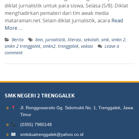
diklat jurnalistik untuk para siswa, Selasa (5/8). Diklat
menghadirkan pemateri dari tim awak media
mataraman.net. Selain diklat jurnalistik, acara
Read
More …
Berita
bnn
,
jurnalistik
,
literasi
,
sekolah
,
smk
,
smkn 2
,
smkn 2 trenggalek
,
smkn2
,
trenggalek
,
vokasi
Leave a
comment
SMK NEGERI 2 TRENGGALEK
Jl. Ronggowarsito Gg. Sidomukti No. 1, Trenggalek, Jawa
Timur
(0355) 7980148
smkduatrenggalek@yahoo.co.id