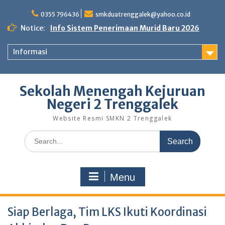
Skip
to
0355 796436
smkduatrenggalek@yahoo.co.id
content
Notice:
Info Sistem Penerimaan Murid Baru 2026
Informasi
Sekolah Menengah Kejuruan
Negeri 2 Trenggalek
Website Resmi SMKN 2 Trenggalek
Search
for:
Menu
Siap Berlaga, Tim LKS Ikuti Koordinasi