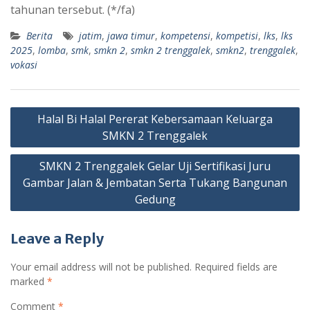
tahunan tersebut. (*/fa)
Berita
jatim
,
jawa timur
,
kompetensi
,
kompetisi
,
lks
,
lks
2025
,
lomba
,
smk
,
smkn 2
,
smkn 2 trenggalek
,
smkn2
,
trenggalek
,
vokasi
Post
Halal Bi Halal Pererat Kebersamaan Keluarga
navigation
SMKN 2 Trenggalek
SMKN 2 Trenggalek Gelar Uji Sertifikasi Juru
Gambar Jalan & Jembatan Serta Tukang Bangunan
Gedung
Leave a Reply
Your email address will not be published.
Required fields are
marked
*
Comment
*