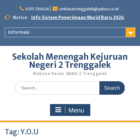
Skip
to
0355 796436
smkduatrenggalek@yahoo.co.id
content
Notice:
Info Sistem Penerimaan Murid Baru 2026
Informasi
Sekolah Menengah Kejuruan
Negeri 2 Trenggalek
Website Resmi SMKN 2 Trenggalek
Search
for:
Menu
Tag:
Y.O.U