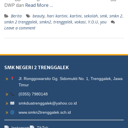
DWP dan
Read More …
Berita
beauty
,
hari kartini
,
kartini
,
sekolah
,
smk
,
smkn 2
,
smkn 2 trenggalek
,
smkn2
,
trenggalek
,
vokasi
,
Y.O.U
,
you
Leave a comment
SMK NEGERI 2 TRENGGALEK
Jl. Ronggowarsito Gg. Sidomukti No. 1, Trenggalek, Jawa
Timur
(0355) 7980148
smkduatrenggalek@yahoo.co.id
www.smkn2trenggalek.sch.id
Instagram
TikTok