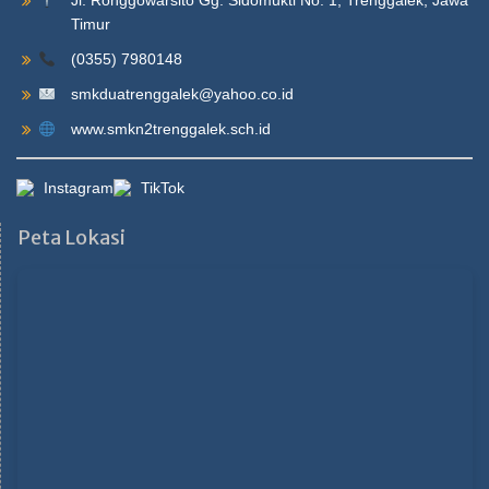
Jl. Ronggowarsito Gg. Sidomukti No. 1, Trenggalek, Jawa
Timur
(0355) 7980148
smkduatrenggalek@yahoo.co.id
www.smkn2trenggalek.sch.id
Instagram
TikTok
Peta Lokasi