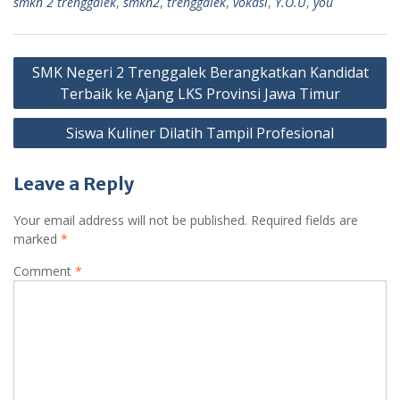
smkn 2 trenggalek
,
smkn2
,
trenggalek
,
vokasi
,
Y.O.U
,
you
Post
SMK Negeri 2 Trenggalek Berangkatkan Kandidat
navigation
Terbaik ke Ajang LKS Provinsi Jawa Timur
Siswa Kuliner Dilatih Tampil Profesional
Leave a Reply
Your email address will not be published.
Required fields are
marked
*
Comment
*