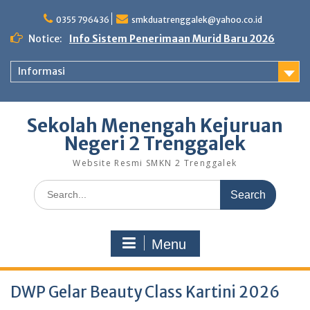
Skip
to
0355 796436
smkduatrenggalek@yahoo.co.id
content
Notice:
Info Sistem Penerimaan Murid Baru 2026
Informasi
Sekolah Menengah Kejuruan
Negeri 2 Trenggalek
Website Resmi SMKN 2 Trenggalek
Search
for:
Menu
DWP Gelar Beauty Class Kartini 2026