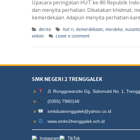
Upacara peringatan HUT ke-80 Republik Indo
dan menyita perhatian. Dikatakan khidmat, m
kemerdekaan. Adapun menyita perhatian karen
Berita
hut ri
,
kemerdekaan
,
merdeka
,
nusant
vokasi
Leave a comment
SMK NEGERI 2 TRENGGALEK
Jl. Ronggowarsito Gg. Sidomukti No. 1, Treng
(0355) 7980148
smkduatrenggalek@yahoo.co.id
www.smkn2trenggalek.sch.id
Instagram
TikTok