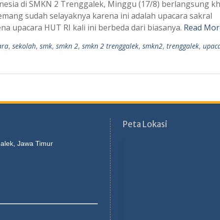
nesia di SMKN 2 Trenggalek, Minggu (17/8) berlangsung k
emang sudah selayaknya karena ini adalah upacara sakral
a upacara HUT RI kali ini berbeda dari biasanya.
Read Mor
ara
,
sekolah
,
smk
,
smkn 2
,
smkn 2 trenggalek
,
smkn2
,
trenggalek
,
upac
Peta Lokasi
galek, Jawa Timur