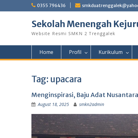
Skip
0355 796436
smkduatrenggalek@yahoo
to
content
Sekolah Menengah Kejuru
Website Resmi SMKN 2 Trenggalek
Home
Profil
Kurikulum
Tag:
upacara
Menginspirasi, Baju Adat Nusantar
August 18, 2025
smkn2admin