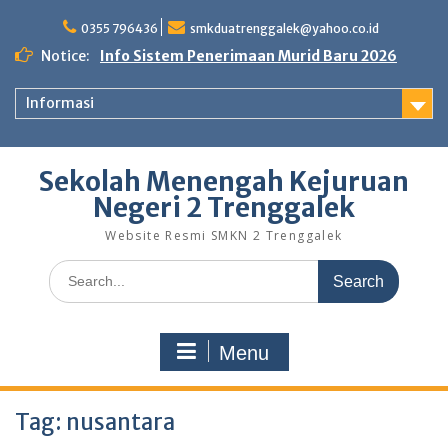
Skip
to
0355 796436
smkduatrenggalek@yahoo.co.id
content
Notice:
Info Sistem Penerimaan Murid Baru 2026
Informasi
Sekolah Menengah Kejuruan
Negeri 2 Trenggalek
Website Resmi SMKN 2 Trenggalek
Search
for:
Menu
Tag:
nusantara