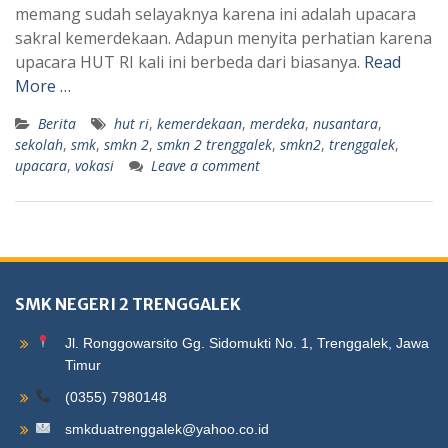
memang sudah selayaknya karena ini adalah upacara
sakral kemerdekaan. Adapun menyita perhatian karena
upacara HUT RI kali ini berbeda dari biasanya.
Read
More …
Berita
hut ri
,
kemerdekaan
,
merdeka
,
nusantara
,
sekolah
,
smk
,
smkn 2
,
smkn 2 trenggalek
,
smkn2
,
trenggalek
,
upacara
,
vokasi
Leave a comment
SMK NEGERI 2 TRENGGALEK
Jl. Ronggowarsito Gg. Sidomukti No. 1, Trenggalek, Jawa
Timur
(0355) 7980148
smkduatrenggalek@yahoo.co.id