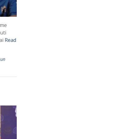
sme
uti
ai
Read
hun