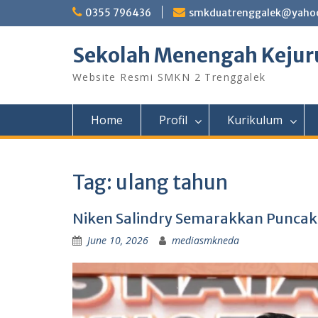
Skip
0355 796436
smkduatrenggalek@yahoo
to
content
Sekolah Menengah Kejuru
Website Resmi SMKN 2 Trenggalek
Home
Profil
Kurikulum
Tag:
ulang tahun
Niken Salindry Semarakkan Puncak 
June 10, 2026
mediasmkneda