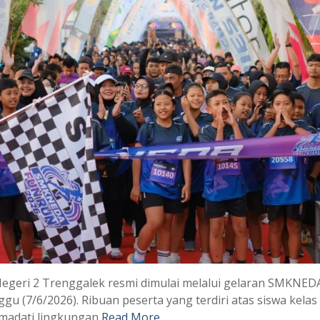
Negeri 2 Trenggalek resmi dimulai melalui gelaran SMKNED
 (7/6/2026). Ribuan peserta yang terdiri atas siswa kelas
emadati lingkungan
Read More …