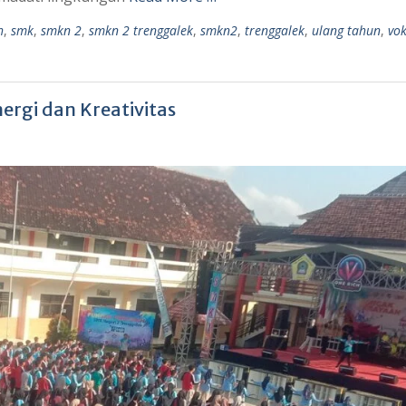
h
,
smk
,
smkn 2
,
smkn 2 trenggalek
,
smkn2
,
trenggalek
,
ulang tahun
,
vok
ergi dan Kreativitas