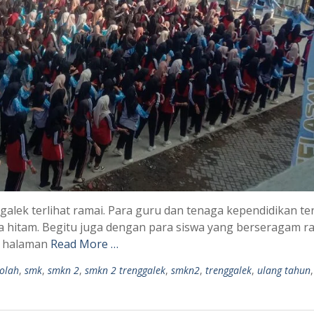
ggalek terlihat ramai. Para guru dan tenaga kependidikan ter
 hitam. Begitu juga dengan para siswa yang berseragam ra
i halaman
Read More …
olah
,
smk
,
smkn 2
,
smkn 2 trenggalek
,
smkn2
,
trenggalek
,
ulang tahun
,