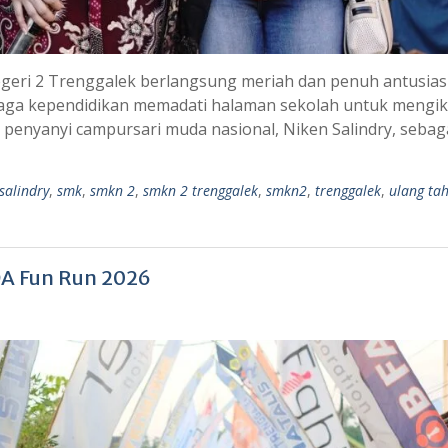
egeri 2 Trenggalek berlangsung meriah dan penuh antusia
tenaga kependidikan memadati halaman sekolah untuk mengik
penyanyi campursari muda nasional, Niken Salindry, sebag
salindry
,
smk
,
smkn 2
,
smkn 2 trenggalek
,
smkn2
,
trenggalek
,
ulang ta
A Fun Run 2026