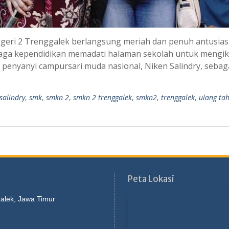
egeri 2 Trenggalek berlangsung meriah dan penuh antusia
tenaga kependidikan memadati halaman sekolah untuk mengik
penyanyi campursari muda nasional, Niken Salindry, sebag
salindry
,
smk
,
smkn 2
,
smkn 2 trenggalek
,
smkn2
,
trenggalek
,
ulang ta
Peta Lokasi
galek, Jawa Timur