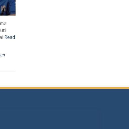
sme
uti
ai
Read
hun