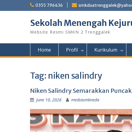
Skip
0355 796436
smkduatrenggalek@yahoo
to
content
Sekolah Menengah Kejuru
Website Resmi SMKN 2 Trenggalek
Home
Profil
Kurikulum
Tag:
niken salindry
Niken Salindry Semarakkan Puncak 
June 10, 2026
mediasmkneda