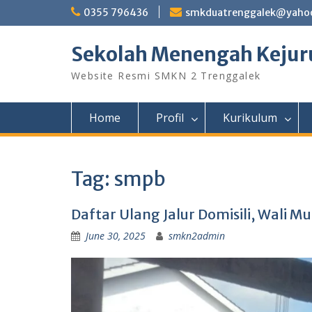
Skip
0355 796436
smkduatrenggalek@yahoo
to
content
Sekolah Menengah Kejuru
Website Resmi SMKN 2 Trenggalek
Home
Profil
Kurikulum
Tag:
smpb
Daftar Ulang Jalur Domisili, Wali M
June 30, 2025
smkn2admin