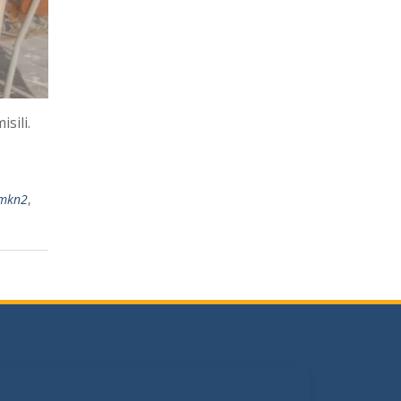
sili.
mkn2
,