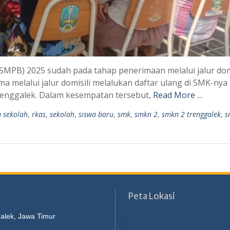
MPB) 2025 sudah pada tahap penerimaan melalui jalur domi
ma melalui jalur domisili melalukan daftar ulang di SMK-nya
renggalek. Dalam kesempatan tersebut,
Read More …
 sekolah
,
rkas
,
sekolah
,
siswa baru
,
smk
,
smkn 2
,
smkn 2 trenggalek
,
s
Peta Lokasi
galek, Jawa Timur