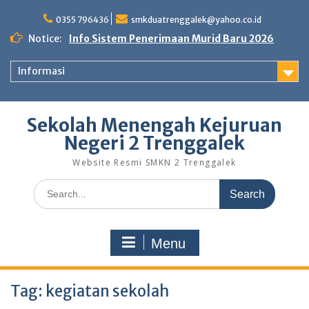
Skip
to
0355 796436
smkduatrenggalek@yahoo.co.id
content
Notice:
Info Sistem Penerimaan Murid Baru 2026
Informasi
Sekolah Menengah Kejuruan
Negeri 2 Trenggalek
Website Resmi SMKN 2 Trenggalek
Search
for:
Menu
Tag:
kegiatan sekolah