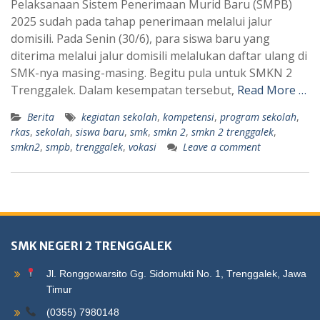
Pelaksanaan Sistem Penerimaan Murid Baru (SMPB)
2025 sudah pada tahap penerimaan melalui jalur
domisili. Pada Senin (30/6), para siswa baru yang
diterima melalui jalur domisili melalukan daftar ulang di
SMK-nya masing-masing. Begitu pula untuk SMKN 2
Trenggalek. Dalam kesempatan tersebut,
Read More …
Berita
kegiatan sekolah
,
kompetensi
,
program sekolah
,
rkas
,
sekolah
,
siswa baru
,
smk
,
smkn 2
,
smkn 2 trenggalek
,
smkn2
,
smpb
,
trenggalek
,
vokasi
Leave a comment
SMK NEGERI 2 TRENGGALEK
Jl. Ronggowarsito Gg. Sidomukti No. 1, Trenggalek, Jawa
Timur
(0355) 7980148