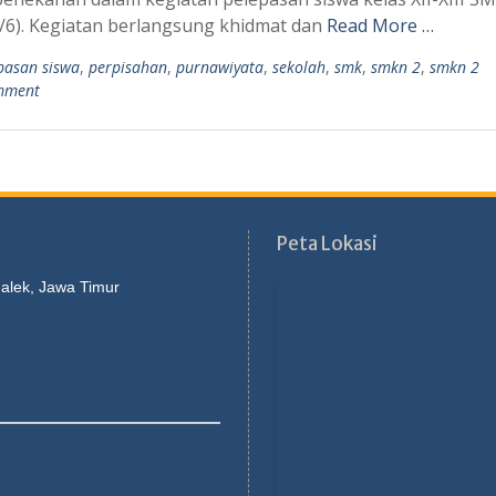
3/6). Kegiatan berlangsung khidmat dan
Read More …
pasan siswa
,
perpisahan
,
purnawiyata
,
sekolah
,
smk
,
smkn 2
,
smkn 2
mment
Peta Lokasi
galek, Jawa Timur