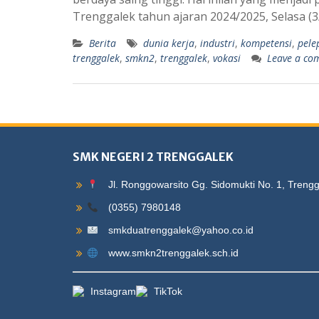
Trenggalek tahun ajaran 2024/2025, Selasa (
Berita
dunia kerja
,
industri
,
kompetensi
,
pele
trenggalek
,
smkn2
,
trenggalek
,
vokasi
Leave a co
SMK NEGERI 2 TRENGGALEK
Jl. Ronggowarsito Gg. Sidomukti No. 1, Treng
(0355) 7980148
smkduatrenggalek@yahoo.co.id
www.smkn2trenggalek.sch.id
Instagram
TikTok