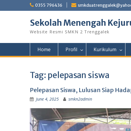
Skip
0355 796436
smkduatrenggalek@yahoo
to
content
Sekolah Menengah Kejuru
Website Resmi SMKN 2 Trenggalek
Home
Profil
Kurikulum
Tag:
pelepasan siswa
Pelepasan Siswa, Lulusan Siap Hada
June 4, 2025
smkn2admin