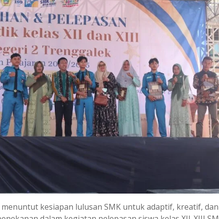
menuntut kesiapan lulusan SMK untuk adaptif, kreatif, dan
 penekanan dalam kegiatan pelepasan siswa kelas XII-XIII S