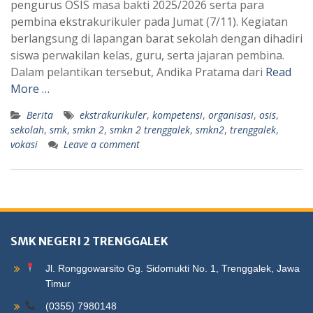
pengurus OSIS masa bakti 2025/2026 serta para
pembina ekstrakurikuler pada Jumat (7/11). Kegiatan
berlangsung di lapangan barat sekolah dengan dihadiri
siswa perwakilan kelas, guru, serta jajaran pembina.
Dalam pelantikan tersebut, Andika Pratama dari
Read
More …
Berita
ekstrakurikuler
,
kompetensi
,
organisasi
,
osis
,
sekolah
,
smk
,
smkn 2
,
smkn 2 trenggalek
,
smkn2
,
trenggalek
,
vokasi
Leave a comment
SMK NEGERI 2 TRENGGALEK
Jl. Ronggowarsito Gg. Sidomukti No. 1, Trenggalek, Jawa
Timur
(0355) 7980148