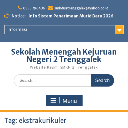
Skip
to
0355 796436
smkduatrenggalek@yahoo.co.id
content
Notice:
Info Sistem Penerimaan Murid Baru 2026
Informasi
Sekolah Menengah Kejuruan
Negeri 2 Trenggalek
Website Resmi SMKN 2 Trenggalek
Search
for:
Menu
Tag:
ekstrakurikuler