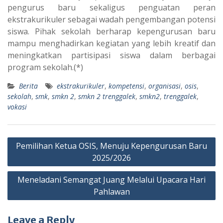
pengurus baru sekaligus penguatan peran
ekstrakurikuler sebagai wadah pengembangan potensi
siswa. Pihak sekolah berharap kepengurusan baru
mampu menghadirkan kegiatan yang lebih kreatif dan
meningkatkan partisipasi siswa dalam berbagai
program sekolah.(*)
Berita
ekstrakurikuler
,
kompetensi
,
organisasi
,
osis
,
sekolah
,
smk
,
smkn 2
,
smkn 2 trenggalek
,
smkn2
,
trenggalek
,
vokasi
Post
Pemilihan Ketua OSIS, Menuju Kepengurusan Baru
navigation
2025/2026
Meneladani Semangat Juang Melalui Upacara Hari
Pahlawan
Leave a Reply