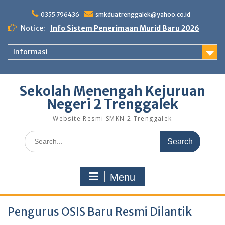
Skip
to
0355 796436
smkduatrenggalek@yahoo.co.id
content
Notice:
Info Sistem Penerimaan Murid Baru 2026
Informasi
Sekolah Menengah Kejuruan
Negeri 2 Trenggalek
Website Resmi SMKN 2 Trenggalek
Search
for:
Menu
Pengurus OSIS Baru Resmi Dilantik