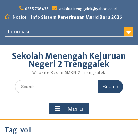
Skip
to
0355 796436
smkduatrenggalek@yahoo.co.id
content
Notice:
Info Sistem Penerimaan Murid Baru 2026
Informasi
Sekolah Menengah Kejuruan
Negeri 2 Trenggalek
Website Resmi SMKN 2 Trenggalek
Search
for:
Menu
Tag:
voli