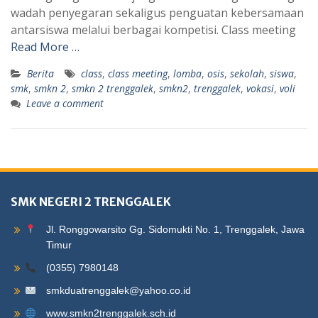
wadah penyegaran sekaligus penguatan kebersamaan
antarsiswa melalui berbagai kompetisi. Class meeting
Read More …
Berita
class
,
class meeting
,
lomba
,
osis
,
sekolah
,
siswa
,
smk
,
smkn 2
,
smkn 2 trenggalek
,
smkn2
,
trenggalek
,
vokasi
,
voli
Leave a comment
SMK NEGERI 2 TRENGGALEK
Jl. Ronggowarsito Gg. Sidomukti No. 1, Trenggalek, Jawa
Timur
(0355) 7980148
smkduatrenggalek@yahoo.co.id
www.smkn2trenggalek.sch.id