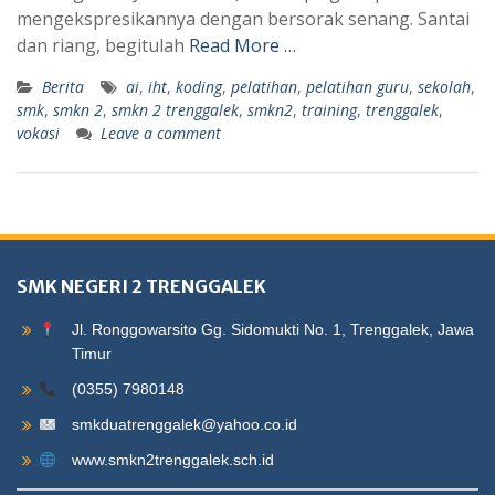
mengekspresikannya dengan bersorak senang. Santai
dan riang, begitulah
Read More …
Berita
ai
,
iht
,
koding
,
pelatihan
,
pelatihan guru
,
sekolah
,
smk
,
smkn 2
,
smkn 2 trenggalek
,
smkn2
,
training
,
trenggalek
,
vokasi
Leave a comment
SMK NEGERI 2 TRENGGALEK
Jl. Ronggowarsito Gg. Sidomukti No. 1, Trenggalek, Jawa
Timur
(0355) 7980148
smkduatrenggalek@yahoo.co.id
www.smkn2trenggalek.sch.id