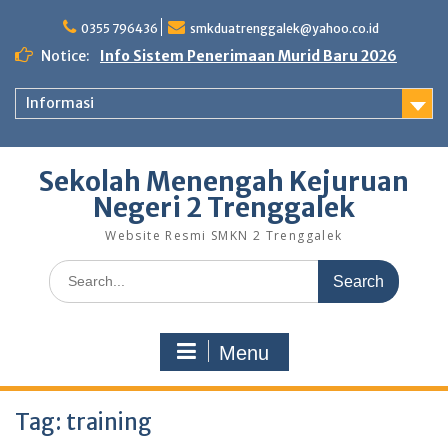
Skip
to
0355 796436
smkduatrenggalek@yahoo.co.id
content
Notice:
Info Sistem Penerimaan Murid Baru 2026
Informasi
Sekolah Menengah Kejuruan
Negeri 2 Trenggalek
Website Resmi SMKN 2 Trenggalek
Search
for:
Menu
Tag:
training