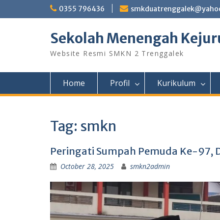
Skip
0355 796436
smkduatrenggalek@yahoo
to
content
Sekolah Menengah Kejuru
Website Resmi SMKN 2 Trenggalek
Home
Profil
Kurikulum
Tag:
smkn
Peringati Sumpah Pemuda Ke-97, D
October 28, 2025
smkn2admin