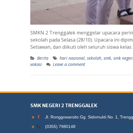
SMKN 2 Trenggalek menggelar upacara perin
sekolah pada Selasa (28/10). Upacara ini dip
Setiawan, dan diikuti oleh seluruh siswa kelas
Berita
hari nasional
,
sekolah
,
smk
,
smk neger
vokasi
Leave a comment
SMK NEGERI 2 TRENGGALEK
Jl. Ronggowarsito Gg. Sidomukti No. 1, Treng
(0355) 7980148