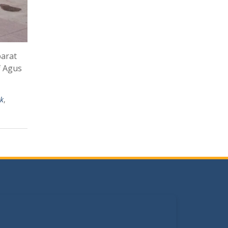
arat
f Agus
ek
,