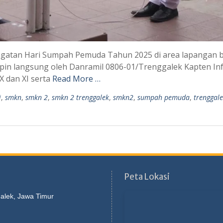
gatan Hari Sumpah Pemuda Tahun 2025 di area lapangan b
impin langsung oleh Danramil 0806-01/Trenggalek Kapten In
 X dan XI serta
Read More …
i
,
smkn
,
smkn 2
,
smkn 2 trenggalek
,
smkn2
,
sumpah pemuda
,
trenggal
Peta Lokasi
galek, Jawa Timur